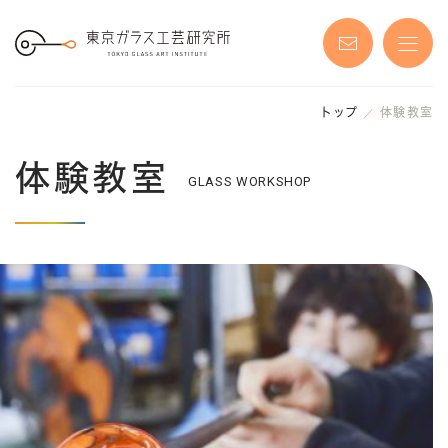
S
k
i
p
t
o
t
h
トップ
体験教室
e
c
o
体験教室
n
GLASS WORKSHOP
t
e
n
t