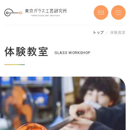
S
k
i
p
t
o
t
h
トップ
体験教室
e
c
o
体験教室
n
GLASS WORKSHOP
t
e
n
t