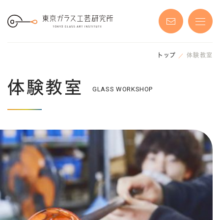
S
k
i
p
t
o
t
h
トップ
体験教室
e
c
o
体験教室
n
GLASS WORKSHOP
t
e
n
t