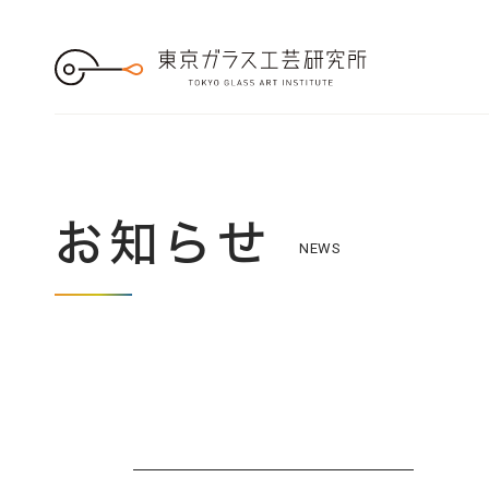
S
k
i
p
t
o
t
h
e
c
o
n
t
e
お知らせ
n
NEWS
t