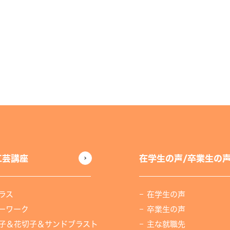
工芸講座
在学生の声/卒業生の
ラス
在学生の声
ーワーク
卒業生の声
子＆花切子＆サンドブラスト
主な就職先