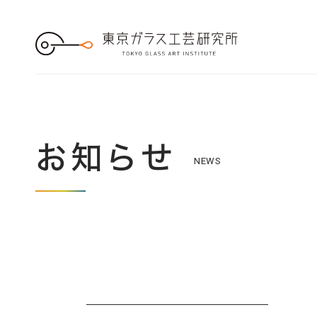
S
k
i
p
t
o
t
h
e
c
o
n
t
e
お知らせ
n
NEWS
t