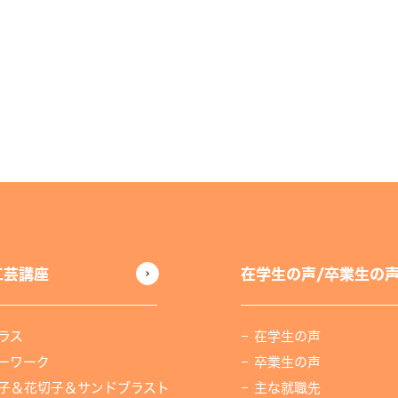
工芸講座
在学生の声/卒業生の
ラス
在学生の声
ーワーク
卒業生の声
子＆花切子＆サンドブラスト
主な就職先