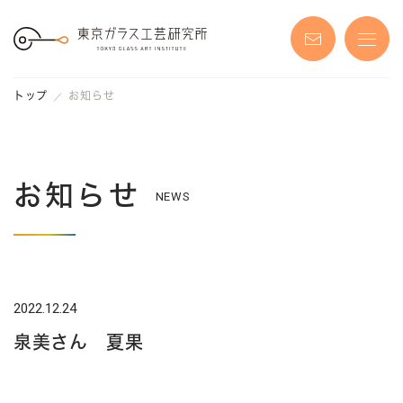
S
k
i
p
t
o
t
トップ
お知らせ
h
e
c
o
n
t
e
お知らせ
n
NEWS
t
2022.12.24
泉美さん 夏果