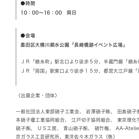
●時間
10：00～16：00 両日
●会場
墨田区大横川親水公園「長崎橋跡イベント広場」
ＪＲ「錦糸町」駅北口より徒歩５分、半蔵門線「錦糸
ＪＲ「両国」駅東口より徒歩１５分、都営大江戸線「
〈出展企業・団体〉
一般社団法人東部硝子工業会、 岩澤硝子㈱、 田島硝子
本硝子壜工業協同組合、 江戸切子協同組合、 東京理化学
硝子㈱、 ＵＳ工房、 青山硝子㈱、 硝竹梅、 AA-Ateli
京ガラス工芸研究所、東洋佐々木ガラス（株）