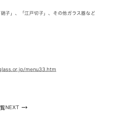
戸硝子」、「江戸切子」、その他ガラス器など
glass.or.jp/menu33.htm
覧
NEXT