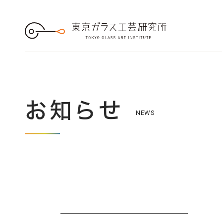
S
k
i
p
t
o
t
h
e
c
o
n
t
e
お知らせ
n
NEWS
t