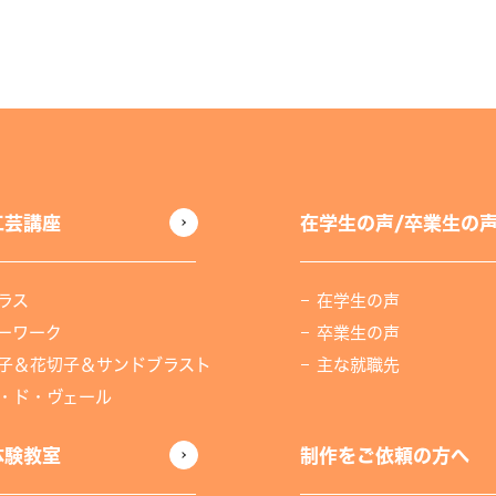
工芸講座
在学生の声/卒業生の
ラス
在学生の声
ーワーク
卒業生の声
子＆花切子＆サンドブラスト
主な就職先
・ド・ヴェール
体験教室
制作をご依頼の方へ