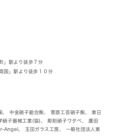
町」駅より徒歩７分
両国」駅より徒歩１０分
㈱、 中金硝子総合㈱、 菅原工芸硝子㈱、 東日
硝子器械工業(協)、 彫刻硝子ワタベ、 廣田
er-Angel、 玉田ガラス工房、 一般社団法人東