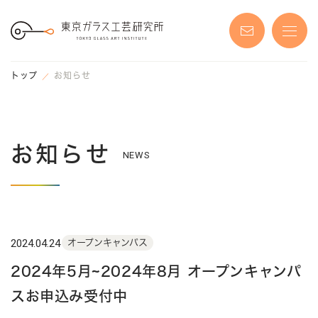
S
k
i
p
t
o
t
トップ
お知らせ
h
e
c
o
n
t
e
お知らせ
n
NEWS
t
2024.04.24
オープンキャンパス
2024年5月~2024年8月 オープンキャンパ
スお申込み受付中