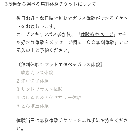
※5種から選べる無料体験チケットについて
後日お好きな日時で無料でガラス体験ができるチケッ
トをお渡しします。
オープンキャンパス参加後、「
体験教室
ページ
」
から
お好きな体験をメッセージ欄に「ＯＣ無料体験」とご
記入の上ご予約ください。
《無料体験チケットで選べるガラス体験》
1.吹きガラス体験
2.江戸切子体験
3.サンドブラスト体験
4.はし置き＆アクセサリー体験
5.とんぼ玉体験
体験当日は無料体験チケットを忘れずにお持ちくださ
い。