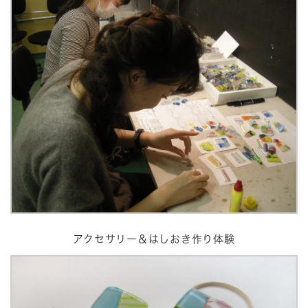
アクセサリー＆はしおき作り体験