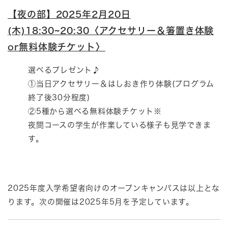
【夜の部】202
5年2月20日
(木)
18:30~20:30〈アクセサリー＆箸置き体験
or無料体験チケット〉
選べるプレゼント♪
①当日アクセサリー＆はしおき作り体験(プログラム
終了後30分程度)
②5種から選べる
無料体験チケット※
夜間コースの学生が作業している様子も見学できま
す。
2025年度入学希望者向けのオープンキャンパスは以上とな
ります。次の開催は2025年5月を予定しています。