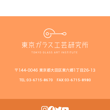
〒144-0046 東京都大田区東六郷1丁目26-13
TEL:03-6715-8670
FAX:03-6715-8980