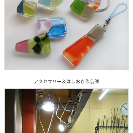
アクセサリー＆はしおき作品例