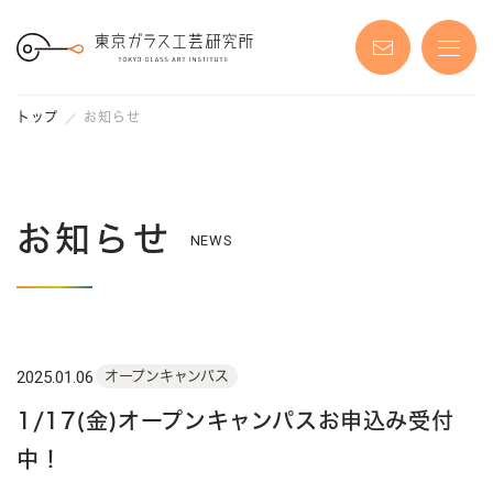
S
k
i
p
t
o
t
トップ
お知らせ
h
e
c
o
n
t
e
お知らせ
n
NEWS
t
2025.01.06
オープンキャンパス
1/17(金)オープンキャンパスお申込み受付
中！