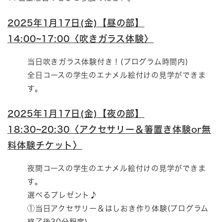
2025年1月17日(金)
【昼の部】
14:00~17:00〈吹きガラス体験〉
当日
吹きガラス体験付き！(プログラム時間内)
全日コースの学生のエナメル絵付けの見学ができま
す。
202
5年1月17日(金)【夜の部】
18:30~20:30〈アクセサリー＆箸置き体験or無
料体験チケット〉
夜間コースの学生のエナメル絵付けの見学ができま
す。
選べるプレゼント♪
①当日アクセサリー＆はしおき作り体験(プログラム
終了後30分程度)