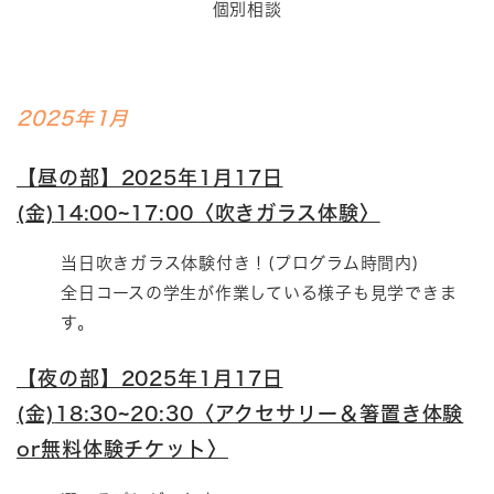
個別相談
2025年1月
【昼の部】2025年1月17日
(金)
14:00~17:00〈吹きガラス体験〉
当日
吹きガラス体験付き！(プログラム時間内)
全日コースの学生が作業している様子も見学できま
す。
【夜の部】202
5年1月17日
(金)
18:30~20:30〈アクセサリー＆箸置き体験
or無料体験チケット〉