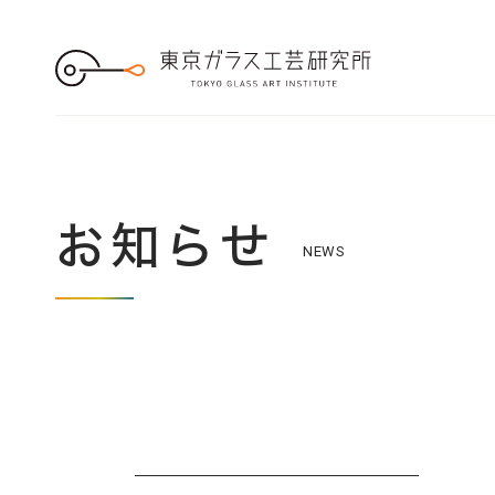
S
k
i
p
t
o
t
h
e
c
o
n
t
e
お知らせ
n
NEWS
t