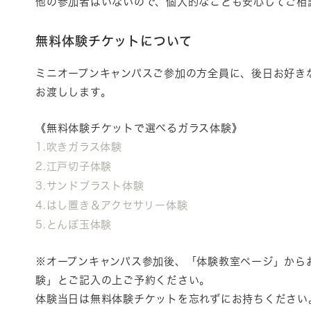
他の参加者はいないので、個人的なことも安心してご相
無料体験チケットについて
ミニオープンキャンパスご参加の方全員に、後日お好き
お渡しします。
《無料体験チケットで選べるガラス体験》
1.吹きガラス体験
2.江戸切子体験
3.サンドブラスト体験
4.はし置き＆アクセサリー体験
5.とんぼ玉体験
※オープンキャンパス参加後、「
体験教室
ページ
」
から
験」とご記入の上ご予約ください。
体験当日は無料体験チケットを忘れずにお持ちください