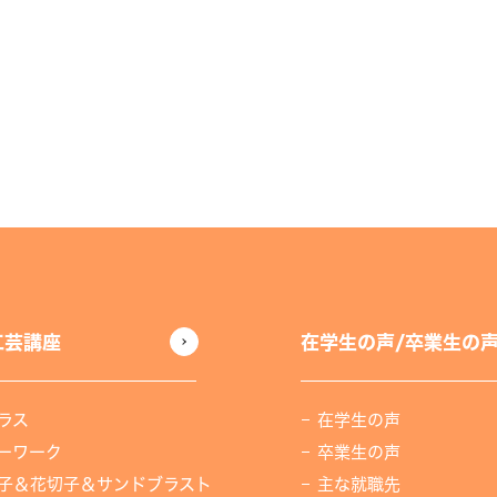
工芸講座
在学生の声/卒業生の
ラス
在学生の声
ーワーク
卒業生の声
子＆花切子＆サンドブラスト
主な就職先