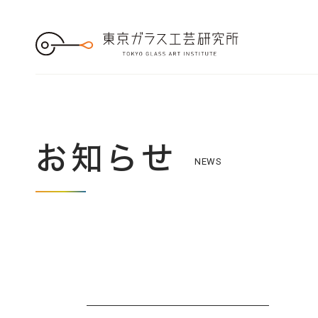
S
k
i
p
t
o
t
h
e
c
o
n
t
e
お知らせ
n
NEWS
t