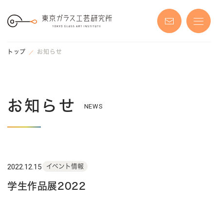
S
k
i
p
t
o
t
トップ
お知らせ
h
e
c
o
n
t
e
お知らせ
n
NEWS
t
2022.12.15
イベント情報
学生作品展2022