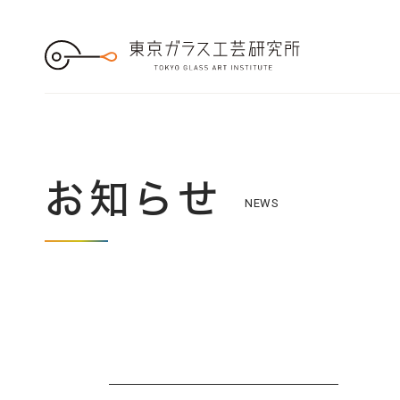
S
k
i
p
t
o
t
h
e
c
o
n
t
e
お知らせ
n
NEWS
t