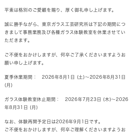
平素は格別のご愛顧を賜り、厚く御礼申し上げます。
誠に勝手ながら、東京ガラス工芸研究所は下記の期間につ
きまして事務業務及び各種ガラス体験教室
を休業させてい
ただきます。
ご不便をおかけしますが、何卒ご了承くださいますようお
願い申し上げます。
夏季休業期間：
2026
年8
月1
日
(土
)
～
2026
年
8
月31
日
(月
)
ガラス体験教室休止期間：
2026
年7
月23
日
(木
)
～
2026
年
8
月31
日
(月
)
なお、体験再開予定日は2026年9月1日です。
ご不便をおかけしますが、何卒ご理解くださいますようお