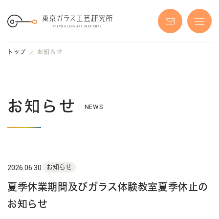
S
k
i
p
t
o
t
トップ
お知らせ
h
e
c
o
n
t
e
お知らせ
n
NEWS
t
2026.06.30
お知らせ
夏季休業期間及びガラス体験教室夏季休止の
お知らせ