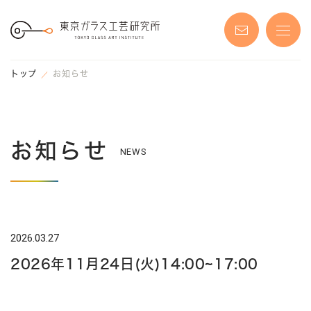
S
k
i
p
t
o
t
トップ
お知らせ
h
e
c
o
n
t
e
お知らせ
n
NEWS
t
2026.03.27
2026年11月24日(火)14:00~17:00