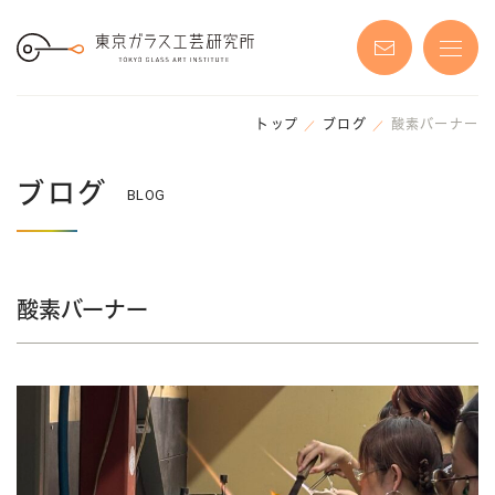
S
k
i
p
t
o
t
h
トップ
ブログ
酸素バーナー
e
c
o
ブログ
n
BLOG
t
e
n
t
酸素バーナー