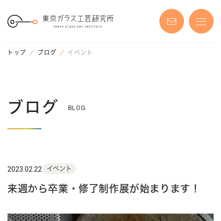
S
k
i
p
t
o
t
トップ
ブログ
イベント
h
e
c
o
n
t
e
ブログ
n
BLOG
t
2023.02.22
イベント
来週から卒業・修了制作展が始まります！