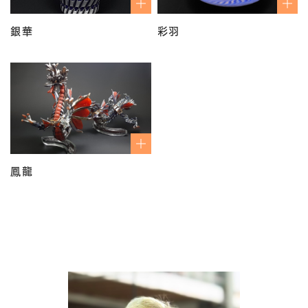
銀華
彩羽
鳳龍