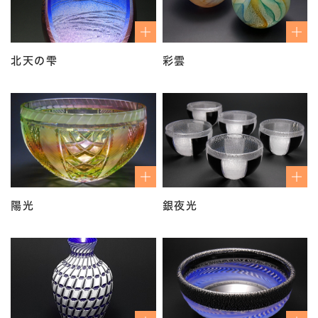
北天の雫
彩雲
陽光
銀夜光