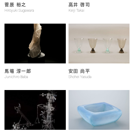
菅原 裕之
高井 啓司
Hiroyuki Sugawara
Keiji Takai
馬場 淳一郎
安田 尚平
Junichiro Baba
Shohei Yasuda