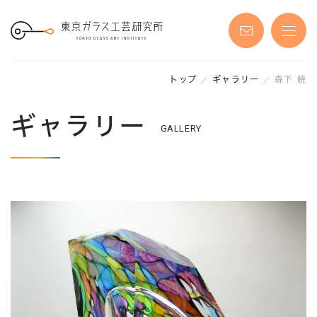
S
k
i
p
t
o
t
h
トップ
ギャラリー
森下 暁
e
c
o
ギャラリー
n
GALLERY
t
e
n
t