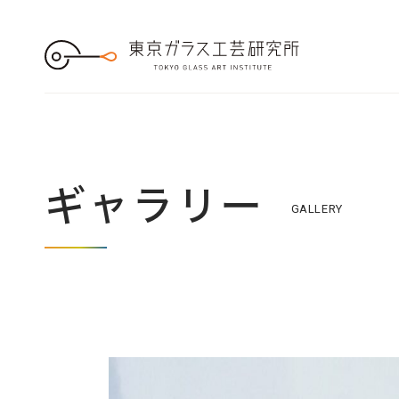
S
k
i
p
t
o
t
h
e
c
o
n
t
e
ギャラリー
n
t
GALLERY